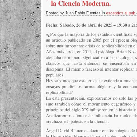
la Ciencia Moderna.
Posted by Juan Pablo Fuentes in
esceptics al pub
Fecha: Sábado, 26 de abril de 2025 – 19:30 a 21
«¿Por qué la mayoría de los estudios científicos so
un artículo publicado en 2005 por el epidemiólog
sobre una importante crisis de replicabilidad en e
Años más tarde, en 2011, el psicólogo Brian Nose
afectaba de manera significativa a la psicología,
clásicos que hasta entonces se enseñaban en
disciplina. Él mismo fracasó al intentar replicar
populares.
Hoy sabemos que esta crisis se extiende a muchas 
ensayos preclínicos farmacológicos y la econom
replicabilidad?
En esta presentación, exploraremos no solo las p
sino también cómo el movimiento eugenésico y e
principios del siglo XX influyeron en la historia y
Analizaremos cómo esta influencia ha moldeado
«rechazar» hipótesis en la ciencia.
Ángel David Blanco es doctor en Tecnologías de 
la Universidad Pompeu Fabra y ha dedicado su labo