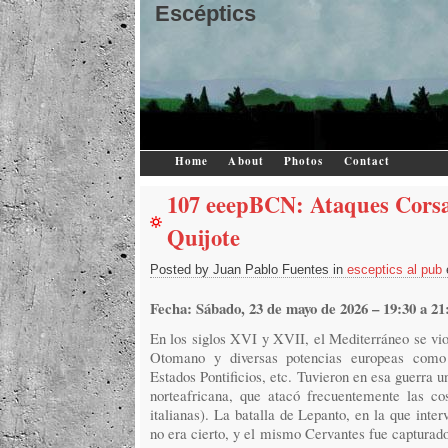
Escéptics
Home
About
Photos
Contact
107 eeepBCN: Ataques Corsa
Quijote
Posted by Juan Pablo Fuentes in
esceptics al pub
Fecha: Sábado, 23 de mayo de 2026 – 19:30 a 21
En los siglos XVI y XVII, el Mediterráneo se vio
Otomano y diversas potencias europeas como 
Estados Pontificios, etc. Tuvieron en esa guerra u
norteafricana, que atacó frecuentemente las co
italianas). La batalla de Lepanto, en la que inter
no era cierto, y el mismo Cervantes fue capturado 