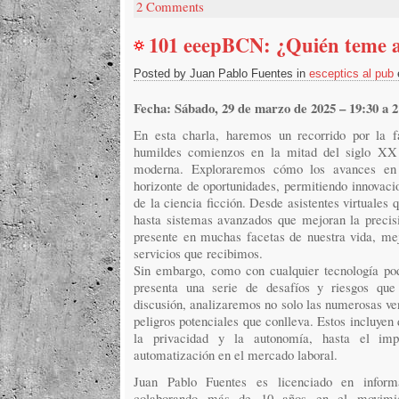
2 Comments
101 eeepBCN: ¿Quién teme a 
Posted by Juan Pablo Fuentes in
esceptics al pub
Fecha: Sábado, 29 de marzo de 2025 – 19:30 a 2
En esta charla, haremos un recorrido por la f
humildes comienzos en la mitad del siglo XX 
moderna. Exploraremos cómo los avances en e
horizonte de oportunidades, permitiendo innovacio
de la ciencia ficción. Desde asistentes virtuales 
hasta sistemas avanzados que mejoran la precis
presente en muchas facetas de nuestra vida, mejo
servicios que recibimos.
Sin embargo, como con cualquier tecnología poder
presenta una serie de desafíos y riesgos que
discusión, analizaremos no solo las numerosas ven
peligros potenciales que conlleva. Estos incluyen
la privacidad y la autonomía, hasta el im
automatización en el mercado laboral.
Juan Pablo Fuentes es licenciado en info
colaborando más de 10 años en el movimien