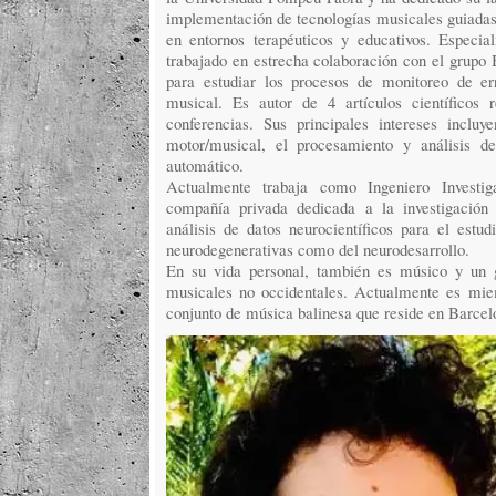
implementación de tecnologías musicales guiadas p
en entornos terapéuticos y educativos. Especiali
trabajado en estrecha colaboración con el grupo 
para estudiar los procesos de monitoreo de er
musical. Es autor de 4 artículos científicos
conferencias. Sus principales intereses incluy
motor/musical, el procesamiento y análisis de
automático.
Actualmente trabaja como Ingeniero Investig
compañía privada dedicada a la investigación 
análisis de datos neurocientíficos para el estu
neurodegenerativas como del neurodesarrollo.
En su vida personal, también es músico y un g
musicales no occidentales. Actualmente es mi
conjunto de música balinesa que reside en Barcel