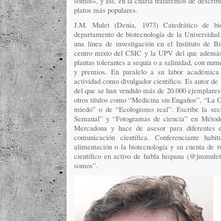
somos», y así, en la charla trataremos de describi
platos más populares.
J.M. Mulet (Denia, 1973) Catedrático de bi
departamento de biotecnología de la Universidad
una línea de investigación en el Instituto de B
centro mixto del CSIC y la UPV del que además e
plantas tolerantes a sequía o a salinidad, con num
y premios. En paralelo a su labor académica 
actividad como divulgador científico. Es autor de
del que se han vendido más de 20.000 ejemplares 
otros títulos como “Medicina sin Engaños”, “La C
miedo” o de “Ecologismo real”. Escribe la sec
Semanal” y “Fotogramas de ciencia” en Métode.
Mercadona y hace de asesor para diferentes 
comunicación científica. Conferenciante habi
alimentación o la biotecnología y su cuenta de t
científico en activo de habla hispana (@jmmule
somos”.