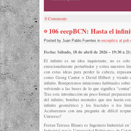
0 Comments
106 eeepBCN: Hasta el infini
Posted by Juan Pablo Fuentes in
esceptics al pub
Fecha: Sábado, 18 de abril de 2026 – 19:30 a 21
El infinito es un idea inquietante, no es so
emocionalmente perturbador y estira nuestros lím
con estas ideas para perder la cabeza, repasand
como Georg Cantor o David Hilbert y viendo c
infinito. Romperemos intuiciones habituales sobr
volviendo a las bases de lo que significa “contar”
Tras esta introducción un poco formal prepararemo
del infinito, bombas mentales que nos harán esta
infinito geométrico y los fractales o los lími
Acabaremos con una pregunta de difícil respues
Universo?
Ferran Tarrasa Blanes es Ingeniero Industrial en
Industrial por la Universidad Politécnica de Cata