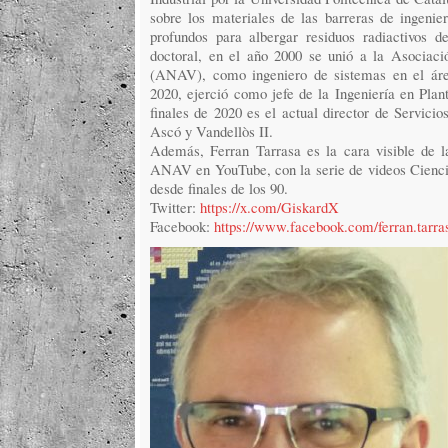
sobre los materiales de las barreras de ingenie
profundos para albergar residuos radiactivos de 
doctoral, en el año 2000 se unió a la Asociaci
(ANAV), como ingeniero de sistemas en el áre
2020, ejerció como jefe de la Ingeniería en Plan
finales de 2020 es el actual director de Servicio
Ascó y Vandellòs II.
Además, Ferran Tarrasa es la cara visible de la 
ANAV en YouTube, con la serie de videos Cienc
desde finales de los 90.
Twitter:
https://x.com/GiskardX
Facebook:
https://www.facebook.com/ferran.tarra