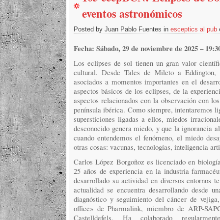
eventos astronómicos
Posted by Juan Pablo Fuentes in
esceptics al pub
Fecha: Sábado, 29 de noviembre de 2025 – 19:30
Los eclipses de sol tienen un gran valor científ
cultural. Desde Tales de Mileto a Eddington, 
asociados a momentos importantes en el desarro
aspectos básicos de los eclipses, de la experienc
aspectos relacionados con la observación con los
península ibérica. Como siempre, intentaremos li
supersticiones ligadas a ellos, miedos irracion
desconocido genera miedo, y que la ignorancia al
cuando entendemos el fenómeno, el miedo desa
otras cosas: vacunas, tecnologías, inteligencia art
Carlos López Borgoñoz es licenciado en biologí
25 años de experiencia en la industria farmacéut
desarrollado su actividad en diversos entornos t
actualidad se encuentra desarrollando desde un
diagnóstico y seguimiento del cáncer de vejiga,
office» de Pharmalink, miembro de ARP-SAP
Castelldefels. Ha colaborado regularme