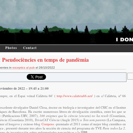
Photos
Contact
 Pseudociències en temps de pandèmia
uentes in
esceptics al pub
el 26/10/2022
oviembre de 2022 – 19:45 a 21:00
empre, en el Espai veïnal Calàbria 66′ (
http://www.calabria66.net/
) en c/ Calàbria, nº 66
 excelente divulgador Daniel Closa, doctor en biología e investigador del CSIC en el Institut
ques de Barcelona. Ha escrito numerosos libros de divulgación científica, entre los que se
a
(Publicacions URV, 2007),
100 enigmes que la ciència (encara) no ha resolt
(Cossetània,
iència
(Cossetània 2010),
TriviaCAT Ciència
(Angle 2015) o
Tots som parents
(La Campana,
er el longevo y exitoso blog
Centpeus
-premiado el 2011 como el mejor blog científico en
ya-, presentó durante tres años la sección de ciencia del programa de TVE
Para todos La 2
.
upo de investigación sobre enfermedades pancreáticas a la IIBB.