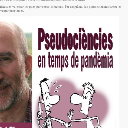
ència es va posar les piles per trobar solucions. Per desgràcia, les pseudociències també es
inventar problemes.