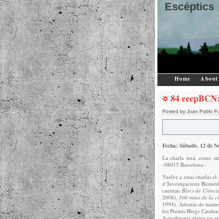
Escéptics
Home
About
84 eeepBCN:
Posted by Juan Pablo F
Fecha: Sábado, 12 de N
La charla será, como si
-08015 Barcelona-.
Vuelve a estas charlas el
d’Investigacions Biomèdi
cuentan
Blocs de Ciènci
2008),
100 mites de la c
1994). Además de manten
los Premis Blogs Catalun
Actualmente dirige un gr