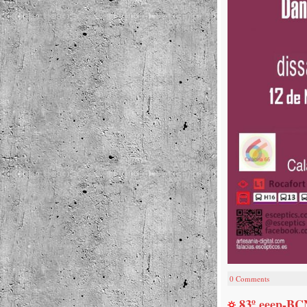
0 Comments
83º eeep-BCN