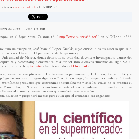
uentes in
esceptics al pub
el 03/10/2022
tubre de 2022 – 19:45 a 21:00
empre, en el Espai veïnal Calàbria 66′ (
http://www.calabria66.net/
) en c/ Calàbria, nº 66
nvitado de excepción, José Manuel López Nicolás, cuyo currículo es tan extenso que sólo
ra: Profesor Titular del Departamento de Bioquímica y
 Universidad de Murcia, donde desarrolla su actividad docente e investigadora dentro del
química y Biotecnología enzimática, es autor del libro «Nuevos alimentos del siglo XXI»,
mpo el excelente blog
Scientia
y ha intervenido en
Órbita Laika
.
s aplicamos el escepticismo a los fenómenos paranormales, la homeopatía, el reiki y a
peligrosas modas sin ningún rigor científico. Sin embargo, la trampa, la mentira y el fraude
en muchísimos productos que consumimos habitualmente y ante los cuales no se muestra el
sé Manuel López Nicolás nos mostrará en esta charla no solamente las mentiras que se
idísimos alimentos y cosméticos sino que revelará quiénes son los
esta situación y propondrá medias para evitar que el ciudadano sea engañado.