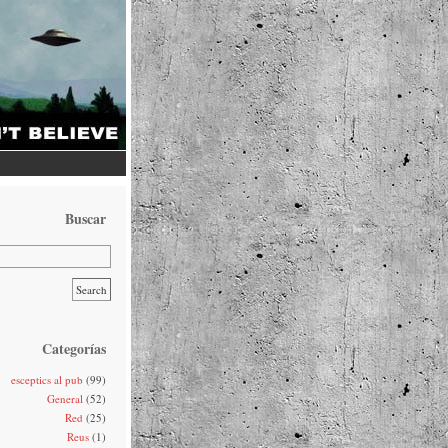
Buscar
Categorías
esceptics al pub
(99)
General
(52)
Red
(25)
Reus
(1)