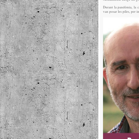
Durant la pandèmia, la ci
van posar les piles, per 