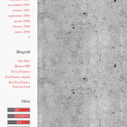
noviembre 2007
octubre 2007
septiembre 2006
agosto 2006
febrero 2006
enero 2006
0
Blogroll
Arp-Sapc
BitacorARP
El escÃ©ptico
EscÃ©ptico digital
Red EscÃ©ptica
Internacional
Meta