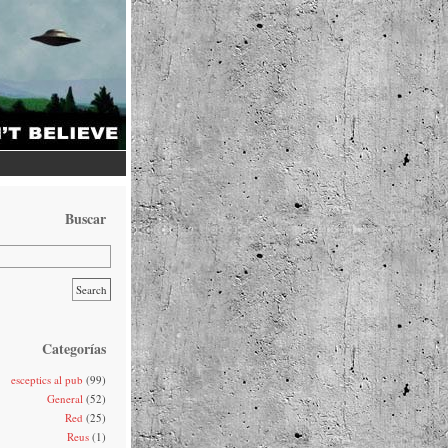
Buscar
Categorías
esceptics al pub
(99)
General
(52)
Red
(25)
Reus
(1)