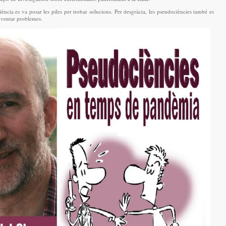
ència es va posar les piles per trobar solucions. Per desgràcia, les pseudociències també es
inventar problemes.