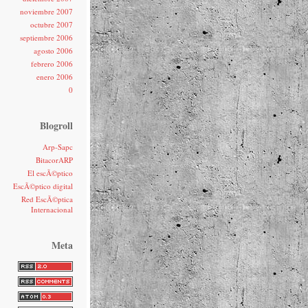
noviembre 2007
octubre 2007
septiembre 2006
agosto 2006
febrero 2006
enero 2006
0
Blogroll
Arp-Sapc
BitacorARP
El escÃ©ptico
EscÃ©ptico digital
Red EscÃ©ptica
Internacional
Meta