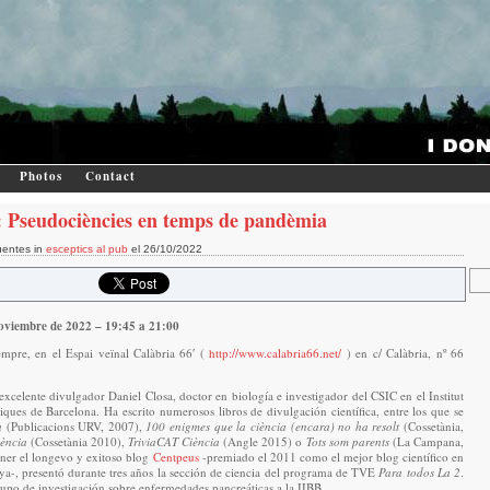
Photos
Contact
 Pseudociències en temps de pandèmia
uentes in
esceptics al pub
el 26/10/2022
oviembre de 2022 – 19:45 a 21:00
empre, en el Espai veïnal Calàbria 66′ (
http://www.calabria66.net/
) en c/ Calàbria, nº 66
 excelente divulgador Daniel Closa, doctor en biología e investigador del CSIC en el Institut
ques de Barcelona. Ha escrito numerosos libros de divulgación científica, entre los que se
a
(Publicacions URV, 2007),
100 enigmes que la ciència (encara) no ha resolt
(Cossetània,
iència
(Cossetània 2010),
TriviaCAT Ciència
(Angle 2015) o
Tots som parents
(La Campana,
er el longevo y exitoso blog
Centpeus
-premiado el 2011 como el mejor blog científico en
ya-, presentó durante tres años la sección de ciencia del programa de TVE
Para todos La 2
.
upo de investigación sobre enfermedades pancreáticas a la IIBB.