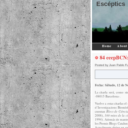
Escéptics
Home
About
84 eeepBCN:
Posted by Juan Pablo F
Fecha: Sábado, 12 de N
La charla será, como si
-08015 Barcelona-.
Vuelve a estas charlas el
d’Investigacions Biomèdi
cuentan
Blocs de Ciènci
2008),
100 mites de la c
1994). Además de manten
los Premis Blogs Catalun
Actualmente dirige un gr