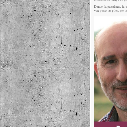
Durant la pandèmia, la ci
van posar les piles, per 