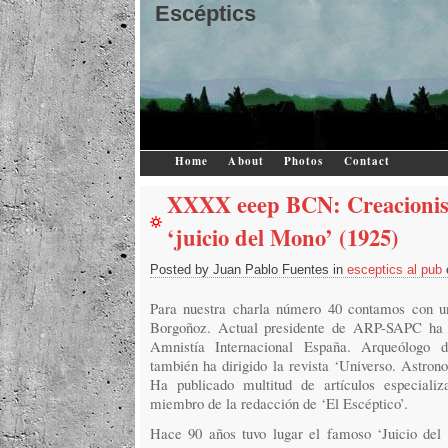
Escéptics
Home
About
Photos
Contact
XXXX eeep BCN: Creacionism
‘juicio del Mono’ (1925)
Posted by Juan Pablo Fuentes in
esceptics al pub
Para nuestra charla número 40 contamos con u
Borgoñoz. Actual presidente de ARP-SAPC ha s
Amnistía Internacional España. Arqueólogo d
también ha dirigido la revista ‘Universo. Astron
Ha publicado multitud de artículos especializ
miembro de la redacción de ‘El Escéptico’.
Hace 90 años tuvo lugar el famoso ‘Juicio del 