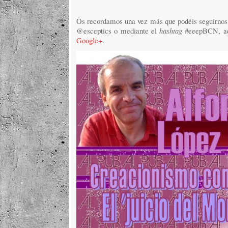
Os recordamos una vez más que podéis seguirnos t
@esceptics o mediante el
hashtag
#eeepBCN, ad
Google+
.