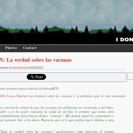
Photos
Contact
: La verdad sobre las vacunas
uentes in
General
el 10/11/2013
mbre tenemos nueva edición del #eeepBCN.
(PhD)
Lucas Sánchez
nos hablará sobre las vacunas y la polémica que se está suscitando
e y tuviera la certeza de que las vacunas son peligrosas no vacunaría a mis hijos.
padre y en mi poder estuviera la salud de mi hijo lo primero que haría sería
ofundamente para buscar dichas “certezas”. Me darían igual los comentarios y
 en general. Iría a los datos. Buscaría que es lo que podría hacer dañina a una
Toda la verdad sobre las vacunas” analizaremos cómo funciona el sistema