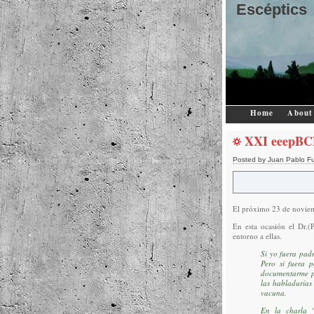
Escéptics
Home
About
XXI eeepBCN
Posted by Juan Pablo F
El próximo 23 de novie
En esta ocasión el Dr.
entorno a ellas.
Si yo fuera padr
Pero si fuera 
documentarme pr
las habladurías
vacuna.
En la charla “