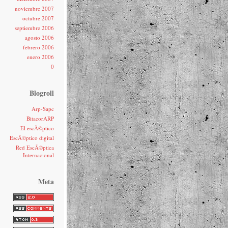
noviembre 2007
octubre 2007
septiembre 2006
agosto 2006
febrero 2006
enero 2006
0
Blogroll
Arp-Sapc
BitacorARP
El escÃ©ptico
EscÃ©ptico digital
Red EscÃ©ptica
Internacional
Meta