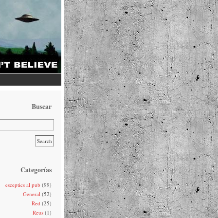
Buscar
Categorías
esceptics al pub
(99)
General
(52)
Red
(25)
Reus
(1)