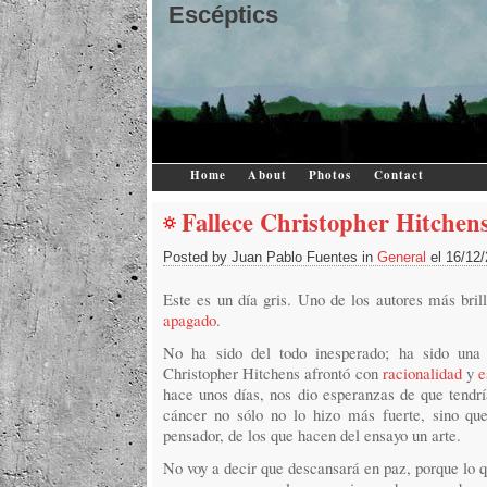
Escéptics
Home
About
Photos
Contact
Fallece Christopher Hitchen
Posted by Juan Pablo Fuentes in
General
el 16/12
Este es un día gris. Uno de los autores más bri
apagado
.
No ha sido del todo inesperado; ha sido una
Christopher Hitchens afrontó con
racionalidad
y
e
hace unos días, nos dio esperanzas de que tendrí
cáncer no sólo no lo hizo más fuerte, sino q
pensador, de los que hacen del ensayo un arte.
No voy a decir que descansará en paz, porque lo 