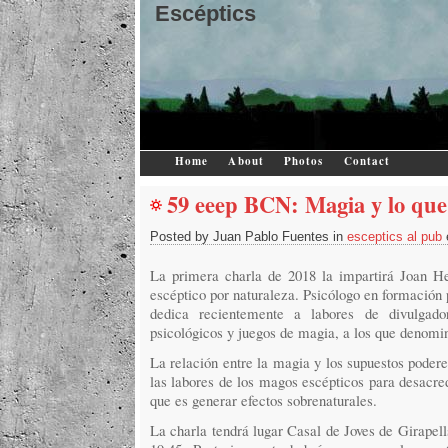
Escéptics
Home
About
Photos
Contact
59 eeep BCN: Magia y lo que 
Posted by Juan Pablo Fuentes in
esceptics al pub
La primera charla de 2018 la impartirá Joan He
escéptico por naturaleza. Psicólogo en formaci
dedica recientemente a labores de divulgador
psicológicos y juegos de magia, a los que denomi
La relación entre la magia y los supuestos podere
las labores de los magos escépticos para desacred
que es generar efectos sobrenaturales.
La charla tendrá lugar Casal de Joves de Girapell