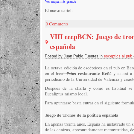
Ver mapa más grande
El nuevo cartel:
0 Comments
VIII eeepBCN: Juego de trono
española
Posted by Juan Pablo Fuentes in
esceptics al pub
La octava edición de escépticos en el pub en Barc
7sins
restaurante Reñé
en el
local
y estará a
periodismo de la Universidad de Valencia y coaut
Después de la charla y como es habitual se
Eucaliptus
mismo local.
Para apuntarse basta entrar en el siguiente formul
Juego de Tronos de la política española
En apenas treinta años, España ha instaurado un 
de las cenizas, apresuradamente reconvertidas, de