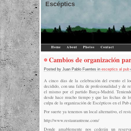
Escéptics
Home
About
Photos
Contact
Cambios de organización pa
Posted by Juan Pablo Fuentes in
esceptics al pub
A cinco días de la celebración del evento el l
decidido, con una falta de profesionalidad y de r
el mismo por el partido Barça-Madrid. Teniend
desde hace mucho tiempo y que las fechas de lo
culpa de la organización de Escépticos en el Pub e
Por suerte ya tenemos un local alternativo, el res
http://www.restaurantrene.com/
Donde amablemente nos cederán un reserva