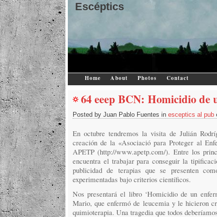
Escéptics
Home
About
Photos
Contact
64 eeep BCN: Homicidio de 
Posted by Juan Pablo Fuentes in
esceptics al pub
En octubre tendremos la visita de Julián Rodrí
creación de la «Asociació para Proteger al Enf
APETP (http://www.apetp.com/). Entre los princ
encuentra el trabajar para conseguir la tipificac
publicidad de terapias que se presenten com
experimentadas bajo criterios científicos.
Nos presentará el libro ‘Homicidio de un enferm
Mario, que enfermó de leucemia y le hicieron cr
quimioterapia. Una tragedia que todos deberíamos 