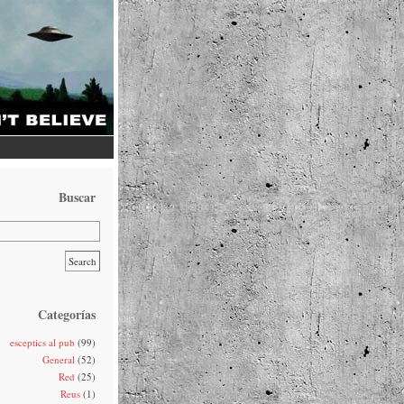
Buscar
Categorías
esceptics al pub
(99)
General
(52)
Red
(25)
Reus
(1)