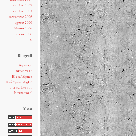
noviembre 2007
octubre 2007
septiembre 2006
agosto 2006
febrero 2006
enero 2006
0
Blogroll
Arp-Sapc
BitacorARP
El escÃ©ptico
EscÃ©ptico digital
Red EscÃ©ptica
Internacional
Meta