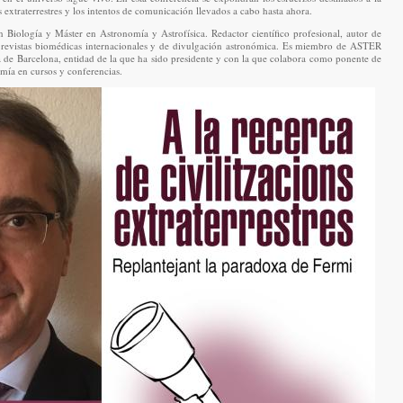
 extraterrestres y los intentos de comunicación llevados a cabo hasta ahora.
 Biología y Máster en Astronomía y Astrofísica. Redactor científico profesional, autor de
n revistas biomédicas internacionales y de divulgación astronómica. Es miembro de ASTER
de Barcelona, entidad de la que ha sido presidente y con la que colabora como ponente de
mía en cursos y conferencias.