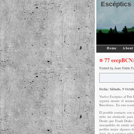
Escéptics
Home
About
77 eeepBCN: 
Posted by Juan Pablo F
Fecha: Sábado, 9 Octub
Vuelve Escèptics al Pub 
seguirá siendo el mismo
Barcelona-. En esta ocas
El posible contacto con u
debe ser obstáculo para
Desde que Frank Drake co
susceptibles de emitir 
perfilar mejor algunos 
duda de si estamos solos