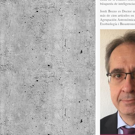
búsqueda de inteligencias
Jordi Bozzo es Doctor en
más de cien artículos e
Agrupación Astronómica 
Exobiología i Bioastrono