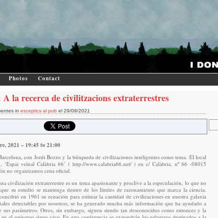
Photos
Contact
A la recerca de civilitzacions extraterrestres
uentes in
esceptics al pub
el 29/09/2021
re, 2021 – 19:45 to 21:00
Barcelona, con Jordi Bozzo y la búsqueda de civilizaciones inteligentes como tema. El local
, ‘Espai veïnal Calàbria 66’ ( http://www.calabria66.net/ ) en c/ Calàbria, nº 66 -08015
ión no organizamos cena oficial.
na civilización extraterrestre es un tema apasionante y proclive a la especulación, lo que no
 que su estudio se mantenga dentro de los límites de razonamiento que marca la ciencia.
ncibió en 1961 su ecuación para estimar la cantidad de civilizaciones en nuestra galaxia
señales detectables por nosotros, se ha generado mucha más información que ha ayudado a
de sus parámetros. Otros, sin embargo, siguen siendo tan desconocidos como entonces y la
 en el universo sigue vivo. En esta conferencia se expondrán los esfuerzos destinados a la