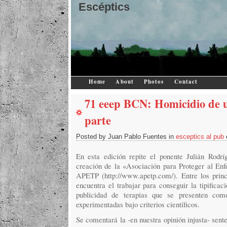
Escéptics
Home
About
Photos
Contact
71 eeep BCN: Homicidio de 
parte
Posted by Juan Pablo Fuentes in
esceptics al pub
En esta edición repite el ponente Julián Rodrí
creación de la «Asociación para Proteger al Enf
APETP (http://www.apetp.com/). Entre los princ
encuentra el trabajar para conseguir la tipificac
publicidad de terapias que se presenten com
experimentadas bajo criterios científicos.
Se comentará la -en nuestra opinión injusta- sent