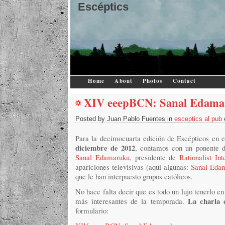
Escéptics
Home
About
Photos
Contact
XIV eeepBCN: Sanal Edam
Posted by Juan Pablo Fuentes in
esceptics al pub
Para la decimocuarta edición de Escépticos en e
diciembre de 2012
, contamos con un ponente 
Sanal Edamaruku
, presidente de
Rationalist Int
apariciones televisivas (aquí algunas:
Sanal Eda
que le han interpuesto grupos católicos.
No hace falta decir que es todo un lujo tenerlo e
La charla 
más interesantes de la temporada.
formulario: