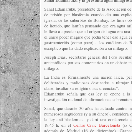
Sanal Edamaruku y la presunta agua milagros
Sanal Edamaruku, presidente de la Asociación de R
de prisión por blasfemia cuando dio una expli
iglesia, de los suburbios de Bombay, los fieles ob
de líquido, que lamían pensando que era agua mil
le llevó a apreciar que el origen del agua era una
el único poder mágico que podía tener ese agua er
gastroenteritis (como poco)… los católicos de
escéptico que ha dado explicación a su milagro.
Joseph Dias, secretario general del Foro Secular 
anticatólicas por sus comentarios en un debate te
milagro.
La India es formalmente una nación laica, per
deliberadas y maliciosas destinados a ultrajar l
clase, insultar su religión o sus creencias”.
Edamaruku señala que esa ley se opone a la l
investigación racional de afirmaciones sobrenatur
Sanal, que durante 30 años ha actuado contra mí
numerosos seguidores (y a su dinero), considera 
la ley anti-blasfemias, y dará una conferencia
19:45 h, en el
Centre Cívic Barceloneta
(c/ Co
además de Madrid (16 de diciembre), Granad