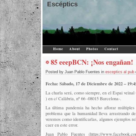
Escéptics
Home
About
Photos
Contact
85 eeepBCN: ¡Nos engañan!
Posted by Juan Pablo Fuentes in
esceptics al pub
Fecha: Sábado, 17 de Diciembre de 2022 – 19:4
La charla será, como siempre, en el Espai veïnal 
) en c/ Calàbria, nº 66 -08015 Barcelona-.
La última pandemia ha hecho aflorar múltiples 
problema que la humanidad lleva arrastrando des
veremos como identificarlas, algunos ejemplos 
caer en este error.
Juan Pablo Fuentes (https://www.facebook.co