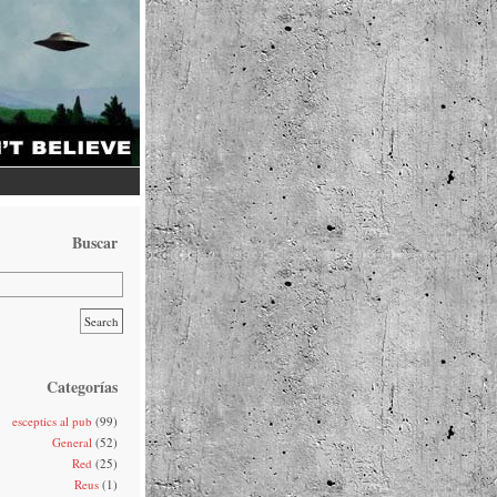
Buscar
Categorías
esceptics al pub
(99)
General
(52)
Red
(25)
Reus
(1)