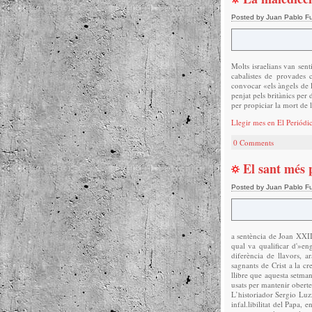
Posted by Juan Pablo F
Molts israelians van sen
cabalistes de provades 
convocar «els àngels de 
penjat pels britànics per
per propiciar la mort de
Llegir mes en El Periódi
0 Comments
El sant més 
Posted by Juan Pablo F
a sentència de Joan XXIII
qual va qualificar d'»en
diferència de llavors, 
sagnants de Crist a la cr
llibre que aquesta setman
usats per mantenir obert
L’historiador Sergio Luzz
infal.libilitat del Papa,