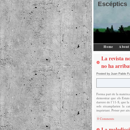
Escéptics
Home
About
La revista n
no ha arriba
Posted by Juan Pablo F
Forma part de la mateixa 
demostrar que els Estats
darrere de l’11-S, que l
sols eixamplarien la ca
inquietant. Potser per aix
0 Comments
La maledicci