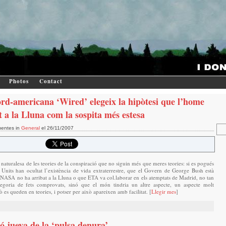
Photos
Contact
ord-americana ‘Wired’ elegeix la hipòtesi que l’home
t a la Lluna com la sospita més estesa
uentes in
General
el 26/11/2007
naturalesa de les teories de la conspiració que no siguin més que meres teories: si es pogués
 Units han ocultat l’existència de vida extraterrestre, que el Govern de George Bush està
a NASA no ha arribat a la Lluna o que ETA va col.laborar en els atemptats de Madrid, no tan
tegoria de fets comprovats, sinó que el món tindria un altre aspecte, un aspecte molt
ò es queden en teories, i potser per això apareixen amb facilitat. [
Llegir mes
]
ó jueva de la ‘pulsa denura’