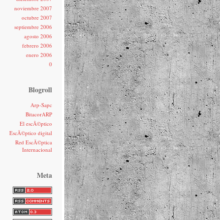
noviembre 2007
octubre 2007
septiembre 2006
agosto 2006
febrero 2006
enero 2006
0
Blogroll
Arp-Sapc
BitacorARP
El escÃ©ptico
EscÃ©ptico digital
Red EscÃ©ptica
Internacional
Meta