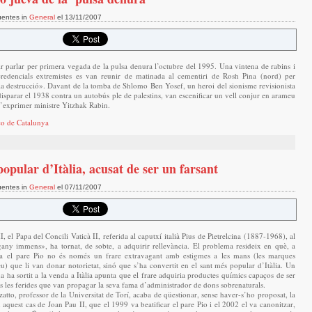
uentes in
General
el 13/11/2007
tir parlar per primera vegada de la pulsa denura l’octubre del 1995. Una vintena de rabins i
credencials extremistes es van reunir de matinada al cementiri de Rosh Pina (nord) per
la destrucció». Davant de la tomba de Shlomo Ben Yosef, un heroi del sionisme revisionista
 disparar el 1938 contra un autobús ple de palestins, van escenificar un vell conjur en arameu
 l’exprimer ministre Yitzhak Rabin.
co de Catalunya
popular d’Itàlia, acusat de ser un farsant
uentes in
General
el 07/11/2007
, el Papa del Concili Vaticà II, referida al caputxí italià Pius de Pietrelcina (1887-1968), al
gany immens», ha tornat, de sobte, a adquirir rellevància. El problema resideix en què, a
ara el pare Pio no és només un frare extravagant amb estigmes a les mans (les marques
eu) que li van donar notorietat, sinó que s’ha convertit en el sant més popular d’Itàlia. Un
a ha sortit a la venda a Itàlia apunta que el frare adquiria productes químics capaços de ser
es les ferides que van propagar la seva fama d’administrador de dons sobrenaturals.
atto, professor de la Universitat de Torí, acaba de qüestionar, sense haver-s’ho proposat, la
 en aquest cas de Joan Pau II, que el 1999 va beatificar el pare Pio i el 2002 el va canonitzar,