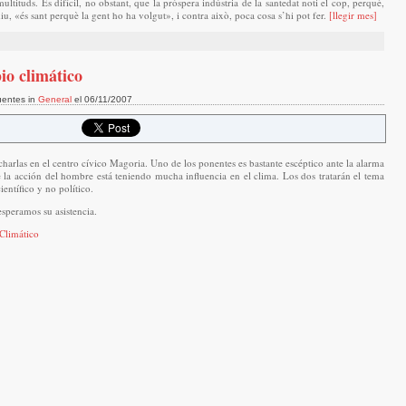
ultituds. És difícil, no obstant, que la pròspera indústria de la santedat noti el cop, perquè,
u, «és sant perquè la gent ho ha volgut», i contra això, poca cosa s’hi pot fer.
[llegir mes]
io climático
uentes in
General
el 06/11/2007
rlas en el centro cívico Magoria. Uno de los ponentes es bastante escéptico ante la alarma
e la acción del hombre está teniendo mucha influencia en el clima. Los dos tratarán el tema
ientífico y no político.
esperamos su asistencia.