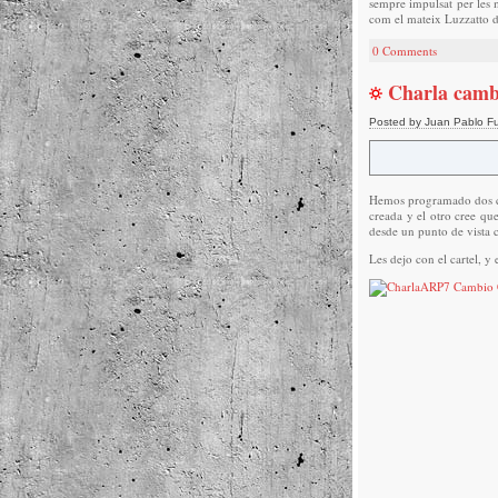
sempre impulsat per les m
com el mateix Luzzatto di
0 Comments
Charla camb
Posted by Juan Pablo F
Hemos programado dos cha
creada y el otro cree qu
desde un punto de vista c
Les dejo con el cartel, y 