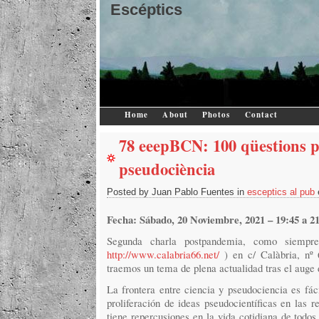
Escéptics
Home
About
Photos
Contact
78 eeepBCN: 100 qüestions pe
pseudociència
Posted by Juan Pablo Fuentes in
esceptics al pub
Fecha: Sábado, 20 Noviembre, 2021 – 19:45 a 2
Segunda charla postpandemia, como siempre
http://www.calabria66.net/
) en c/ Calàbria, nº 
traemos un tema de plena actualidad tras el auge 
La frontera entre ciencia y pseudociencia es fácil
proliferación de ideas pseudocientíficas en las 
tiene repercusiones en la vida cotidiana de todo