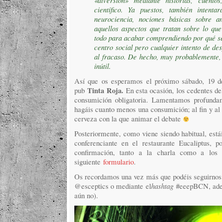
«diversión» mediante historias, cuent
científico. Ya puestos, también intenta
neurociencia, nociones básicas sobre an
aquellos aspectos que tratan sobre lo qu
todo para acabar comprendiendo por qué se 
centro social pero cualquier intento de de
al fracaso. De hecho, muy probablemente, c
inútil.
Así que os esperamos el próximo sábado, 19 de 
Tinta Roja.
pub
En esta ocasión, los cedentes de
consumición obligatoria. Lamentamos profunda
hagáis cuanto menos una consumición; al fin y al 
cerveza con la que animar el debate
Posteriormente, como viene siendo habitual, estái
conferenciante en el restaurante Eucaliptus, 
confirmación, tanto a la charla como a los 
siguiente
formulario
.
Os recordamos una vez más que podéis seguirnos t
@esceptics o mediante el
hashtag
#eeepBCN, ad
aún no).