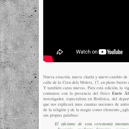
Nueva estación, nueva charla y nuevo cambio de
calle de la Creu dels Molers, 17, en pleno barrio
Y también caras nuevas. Para esta edición, la v
Enric Ál
contamos con la presencia del físico
investigador, especialista en Biofísica, del dep
que nos explicará unas cuantas nociones de antrop
de la religión y de la magia como elemento ¿aglu
sus propias palabras:
El oficiante de esta ceremonia intenta