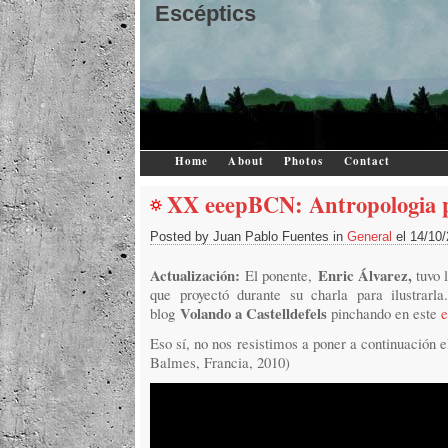
Escéptics
Home
About
Photos
Contact
XX eeepBCN: Antropologia pe
Posted by Juan Pablo Fuentes in
General
el 14/10
Actualización:
Enric Álvarez,
El ponente,
tuvo 
que proyectó durante su charla para ilustrarl
Volando a Castelldefels
blog
pinchando en este
e
Eso sí, no nos resistimos a poner a continuación 
Balmes, Francia, 2010)