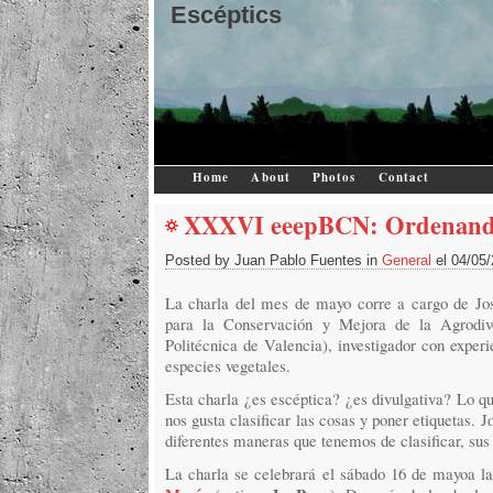
Escéptics
Home
About
Photos
Contact
XXXVI eeepBCN: Ordenando
Posted by Juan Pablo Fuentes in
General
el 04/05
La charla del mes de mayo corre a cargo de J
para la Conservación y Mejora de la Agrodive
Politécnica de Valencia), investigador con experi
especies vegetales.
Esta charla ¿es escéptica? ¿es divulgativa? Lo 
nos gusta clasificar las cosas y poner etiquetas. 
diferentes maneras que tenemos de clasificar, sus 
La charla se celebrará el sábado 16 de mayoa l