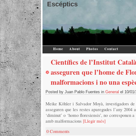
Escéptics
Home
About
Photos
Contact
Científics de l’Institut Catal
asseguren que l’home de Flo
malformacions i no una espè
Posted by Juan Pablo Fuentes in
General
el 10/01
Meike Köhler i Salvador Moyà, investigadors de l
asseguren que les restes aparegudes l’any 2004 a
‘diminut’ o ‘homo floresiensis’, no corresponen a
amb malformacions
[Llegir més]
0 Comments