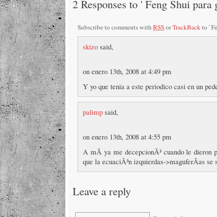
2 Responses to ' Feng Shui para 
Subscribe to comments with
RSS
or
TrackBack
to ' 
skizo
said,
on enero 13th, 2008 at 4:49 pm
Y yo que tenia a este periodico casi en un pe
palimp
said,
on enero 13th, 2008 at 4:55 pm
A mÃ­ ya me decepcionÃ³ cuando le dieron p
que la ecuaciÃ³n izquierdas->maguferÃ­as se 
Leave a reply