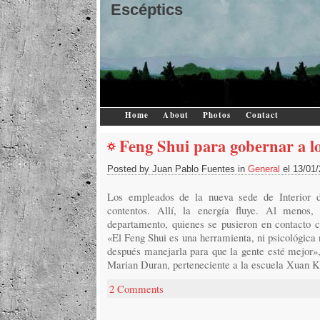
Escéptics
Home
About
Photos
Contact
Feng Shui para gobernar a l
Posted by Juan Pablo Fuentes in
General
el 13/01
Los empleados de la nueva sede de Interior d
contentos. Allí, la energía fluye. Al menos,
departamento, quienes se pusieron en contacto 
«El Feng Shui es una herramienta, ni psicológica n
después manejarla para que la gente esté mejor»,
Marian Duran, perteneciente a la escuela Xuan K
2 Comments