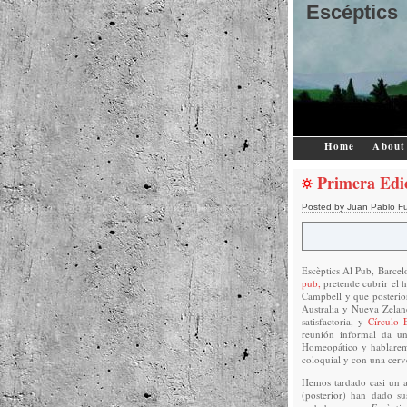
Escéptics
Home
About
Primera Edic
Posted by Juan Pablo F
Escèptics Al Pub, Barcel
pub,
pretende cubrir el h
Campbell y que posterio
Australia y Nueva Zela
satisfactoria, y
Círculo 
reunión informal da un
Homeopático y hablarem
coloquial y con una cerv
Hemos tardado casi un a
(posterior) han dado su