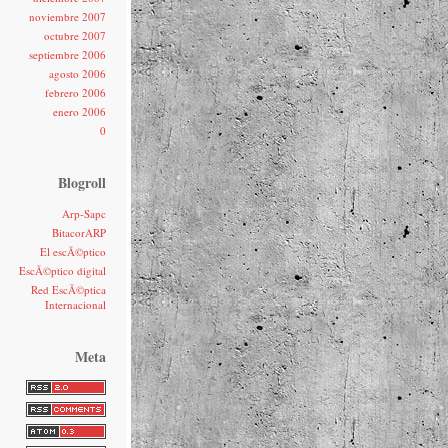
noviembre 2007
octubre 2007
septiembre 2006
agosto 2006
febrero 2006
enero 2006
0
Blogroll
Arp-Sapc
BitacorARP
El escÃ©ptico
EscÃ©ptico digital
Red EscÃ©ptica
Internacional
Meta