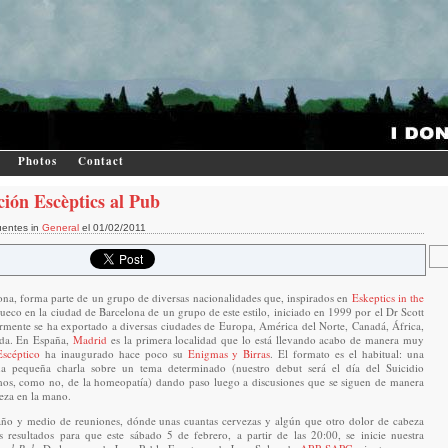
Photos
Contact
ión Escèptics al Pub
uentes in
General
el 01/02/2011
ona, forma parte de un grupo de diversas nacionalidades que, inspirados en
Eskeptics in the
ueco en la ciudad de Barcelona de un grupo de este estilo, iniciado en 1999 por el Dr Scott
rmente se ha exportado a diversas ciudades de Europa, América del Norte, Canadá, África,
nda. En España,
Madrid
es la primera localidad que lo está llevando acabo de manera muy
Escéptico
ha inaugurado hace poco su
Enigmas y Birras
. El formato es el habitual: una
a pequeña charla sobre un tema determinado (nuestro debut será el día del Suicidio
os, como no, de la homeopatía) dando paso luego a discusiones que se siguen de manera
eza en la mano.
ño y medio de reuniones, dónde unas cuantas cervezas y algún que otro dolor de cabeza
s resultados para que este sábado 5 de febrero, a partir de las 20:00, se inicie nuestra