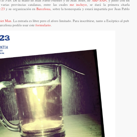
s al Pub.
De la mano de Juan Pablo Fuentes y de Juan Soler, de
ARP-SAPC
y junto con un
arias provincias catalanas, entre las cuales
me incluyo
, se dará la primera charla
0:23
y su organización en
Barcelona
, sobre la homeopatía y estará impartida por Juan Pablo
iet Man
. La entrada es libre pero el aforo limitado. Para inscribirse, tanto a Escèptics al pub
rcelona podéis usar este
formulario
.