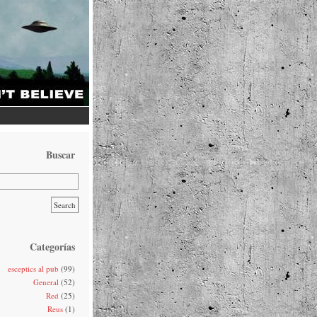
Buscar
Categorías
esceptics al pub
(99)
General
(52)
Red
(25)
Reus
(1)