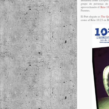
andadura como
Escèptic
grupo de personas de v
aprovechando el
Reto 1
Fuentes.
El Pub elegido es
The Qu
como al Reto 10:23 en Ba