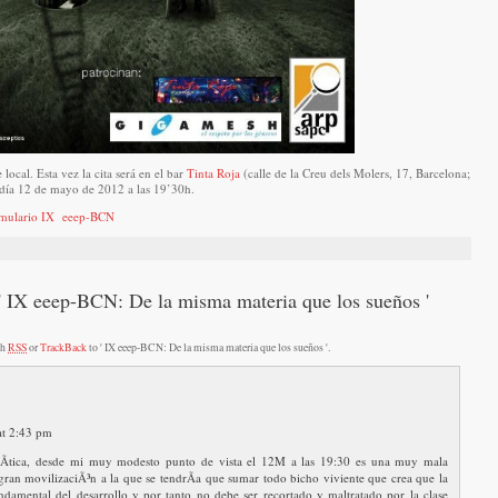
ocal. Esta vez la cita será en el bar
Tinta Roja
(calle de la Creu dels Molers, 17, Barcelona;
 día 12 de mayo de 2012 a las 19’30h.
mulario IX eeep-BCN
' IX eeep-BCN: De la misma materia que los sueños '
th
RSS
or
TrackBack
to ' IX eeep-BCN: De la misma materia que los sueños '.
at 2:43 pm
Ã­tica, desde mi muy modesto punto de vista el 12M a las 19:30 es una muy mala
gran movilizaciÃ³n a la que se tendrÃ­a que sumar todo bicho viviente que crea que la
undamental del desarrollo y por tanto no debe ser recortado y maltratado por la clase