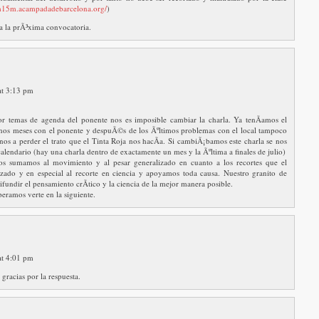
2m15m.acampadadebarcelona.org/
)
 a la prÃ³xima convocatoria.
at 3:13 pm
r temas de agenda del ponente nos es imposible cambiar la charla. Ya tenÃ­amos el
unos meses con el ponente y despuÃ©s de los Ãºltimos problemas con el local tampoco
os a perder el trato que el Tinta Roja nos hacÃ­a. Si cambiÃ¡bamos este charla se nos
 calendario (hay una charla dentro de exactamente un mes y la Ãºltima a finales de julio)
os sumamos al movimiento y al pesar generalizado en cuanto a los recortes que el
izado y en especial al recorte en ciencia y apoyamos toda causa. Nuestro granito de
difundir el pensamiento crÃ­tico y la ciencia de la mejor manera posible.
eramos verte en la siguiente.
at 4:01 pm
gracias por la respuesta.