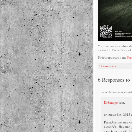
Y volvemos a cambiar de l
metro L3, Poble Sec), el
Podéis apuntaros en:
For
6 Comments
6 Responses to 
Subscribe to comments wi
DrSimago
said,
on mayo 8th, 2012 
PermÃ­tanme una cr
elecciÃ³n. Hay una 
ciencia es un eje f