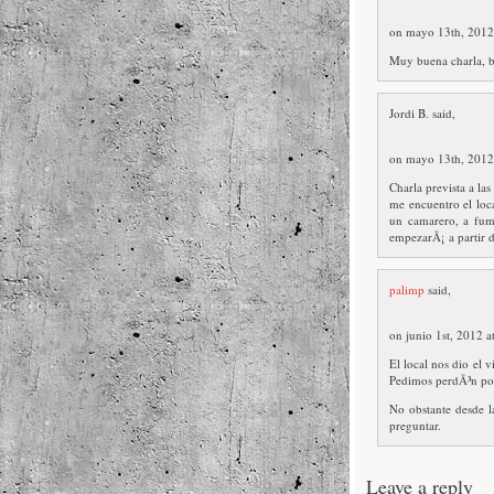
on mayo 13th, 2012
Muy buena charla, bu
Jordi B. said,
on mayo 13th, 2012
Charla prevista a la
me encuentro el loca
un camarero, a fum
empezarÃ¡ a partir d
palimp
said,
on junio 1st, 2012 
El local nos dio el
Pedimos perdÃ³n por
No obstante desde l
preguntar.
Leave a reply