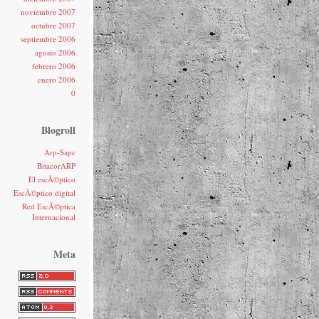
noviembre 2007
octubre 2007
septiembre 2006
agosto 2006
febrero 2006
enero 2006
0
Blogroll
Arp-Sapc
BitacorARP
El escÃ©ptico
EscÃ©ptico digital
Red EscÃ©ptica
Internacional
Meta