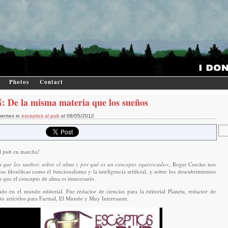
Photos
Contact
: De la misma materia que los sueños
uentes in
esceptics al pub
el 08/05/2012
al pub en marcha!
 que los sueños: sobre el alma y por qué es un concepto equivocado
«, Roger Corcho nos
as filosóficas como el funcionalismo y la inteligencia artificial, y sobre los descubrimientos
n que el concepto de alma es innecesario.
o en el mundo editorial. Fue redactor de ciencias para la editorial Planeta, redactor de
rito artículos para Factual, El Mundo y Muy Interesante.