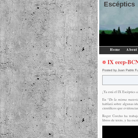
Escéptics
Home
About
IX eeep-BCN
Posted by Juan Pablo F
¡Ya está el IX Escèptics 
En “
De la misma materia
hablará sobre algunas ide
científicos que evidencia
Roger Corcho ha trabajad
libros de texto, y ha esc