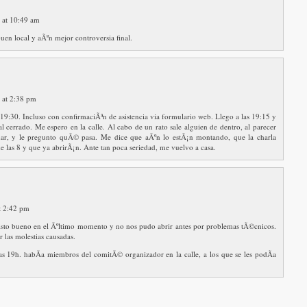
 at 10:49 am
en local y aÃºn mejor controversia final.
 at 2:38 pm
s 19:30. Incluso con confirmaciÃ³n de asistencia via formulario web. Llego a las 19:15 y
l cerrado. Me espero en la calle. Al cabo de un rato sale alguien de dentro, al parecer
ar, y le pregunto quÃ© pasa. Me dice que aÃºn lo estÃ¡n montando, que la charla
e las 8 y que ya abrirÃ¡n. Ante tan poca seriedad, me vuelvo a casa.
at 2:42 pm
 visto bueno en el Ãºltimo momento y no nos pudo abrir antes por problemas tÃ©cnicos.
 las molestias causadas.
as 19h. habÃ­a miembros del comitÃ© organizador en la calle, a los que se les podÃ­a