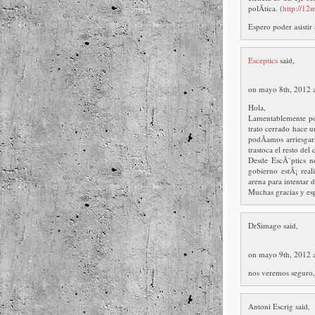
polÃ­tica. (
http://1
Espero poder asistir
Esceptics
said,
on mayo 8th, 2012 
Hola,
Lamentablemente po
trato cerrado hace 
podÃ­amos arriesgarn
trastoca el resto del
Desde EscÃ¨ptics n
gobierno estÃ¡ real
arena para intentar 
Muchas gracias y esp
DrSimago said,
on mayo 9th, 2012 
nos veremos seguro, 
Antoni Escrig said,