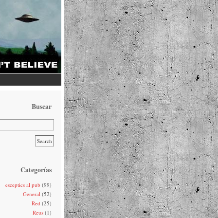
Buscar
Categorías
esceptics al pub
(99)
General
(52)
Red
(25)
Reus
(1)