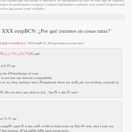
 las razones que nos llevan a todos/as a ser susceptibles de caer en todo tipo de engaños,
nemos un pensamiento escéptico y estamos habituados a adoptar una actitud escéptica ante
 hechos que pasan como verdades.
 ' XXX eeepBCN: ¿Por qué creemos en cosas raras? '
th
RSS
or
TrackBack
to ' XXX eeepBCN: ¿Por qué creemos en cosas raras? '.
¹Šà¸­à¸­à¸™à¹„à¸¥à¸™à¹Œ
said,
 at 6:35 am
ng the tÒºeme/design of your
 er run into any browser compatibility
 of my blog audience have Ñomplained about my weÆ„site not working correctly in
aÐ³i. Do you have any ideas to heâ…¼p fÑ–x this Ñ–ssue?
 at 11:31 am
 complÑ–cated Ñ–n this actÑ–ve life to listen news on TelevÑ–sion, thus I only use
 that purpose, Ð°nd takÐµ thÐµ most recent news.