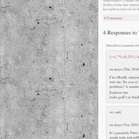
«funcionan» y cuáles son
incluso los/as que mante
las explicaciones de los
4 Comments
4 Responses to
Subscribe to comments wi
à¸«à¸™à¸±à¸‡à¹‚à¸›à
on mayo 25th, 2016
I’m rá¥±ally enjoyi
web site. Do you eá´
problems? A number
Explorer but
looks greÉ‘t in Saf
sex
said,
on mayo 31st, 2016
It’s genuinely Î½ery
world wide web foÐ³