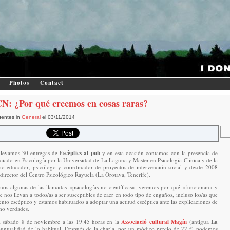
Photos
Contact
: ¿Por qué creemos en cosas raras?
uentes in
General
el 03/11/2014
 llevamos 30 entregas de
Escèptics al pub
y en esta ocasión contamos con la presencia de
enciado en Psicología por la Universidad de La Laguna y Master en Psicología Clínica y de la
mo educador, psicólogo y coordinador de proyectos de intervención social y desde 2008
director del Centro Psicológico Rayuela (La Orotava, Tenerife).
mos algunas de las llamadas «psicologías no científicas», veremos por qué «funcionan» y
e nos llevan a todos/as a ser susceptibles de caer en todo tipo de engaños, incluso los/as que
o escéptico y estamos habituados a adoptar una actitud escéptica ante las explicaciones de
mo verdades.
el sábado 8 de noviembre a las 19:45 horas en la
Associació cultural Magín
(antigua
La
untualidad de lo habitual. Después de la charla, por un módico precio de 22 €, podemos