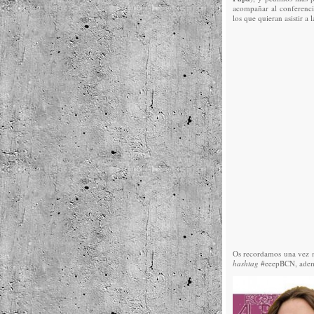
acompañar al conferenci
los que quieran asistir a 
Os recordamos una vez má
hashtag
#eeepBCN, ademá