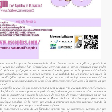
enormes a las que se ha encomendado el ser humano es la de explicar y predecir el
. Todas las culturas han desarrollado creencias más o menos esotéricas para poder
el sufrimiento y el papel de las personas en el mundo, pero hasta la aparición del método
 que especulaciones más o menos cercanas a la realidad. En los últimos dos siglos, la
 otras disciplinas afines han comenzado a aportar una valiosa información acerca del ser
namiento de su sistema nervioso como de su interacción con el contexto y la manera en que
social.
nte aquello de que «lo que sabemos es una gota de agua y lo que ignoramos es el océano»,
 La falta de respuestas para la mayoría de los fenómenos que ocurren en el ser humano es
 para la persistencia e incluso la aparición de todo tipo de teorías y disciplinas sin ningún
 hacerse pasar por conocimiento riguroso. Muchas de las explicaciones que ofrecen pasan
sicología popular» de la gente, que acude a utilizar sus supuestos remedios cuando la
dica no tiene propuestas que sean altamente eficaces.
rla conoceremos algunas de las llamadas «psicologías no científicas», veremos por qué