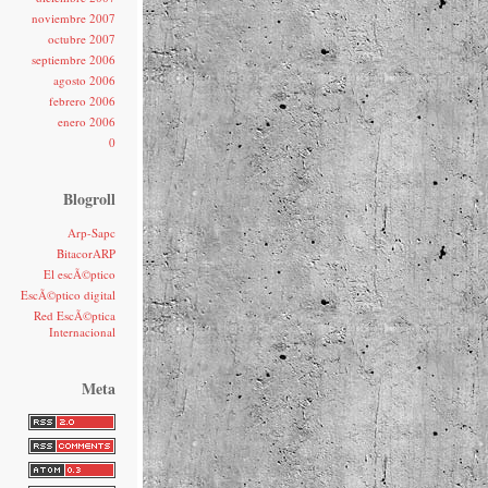
noviembre 2007
octubre 2007
septiembre 2006
agosto 2006
febrero 2006
enero 2006
0
Blogroll
Arp-Sapc
BitacorARP
El escÃ©ptico
EscÃ©ptico digital
Red EscÃ©ptica
Internacional
Meta