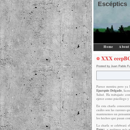
Escéptics
Home
About
XXX eeepBCN
Posted by Juan Pablo F
Parece mentira pero ya
Eparquio Delgado
, lic
Salud. Ha trabajado co
ejerce como psicólogo y 
En esta charla conocere
cuáles son las razones qu
mantenemos un pensamient
los hechos que pasan co
La charla se celebrará 
Papa
), y pedimos más p