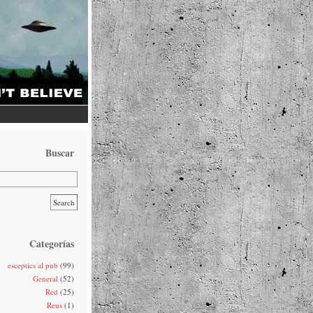
Buscar
Categorías
esceptics al pub
(99)
General
(52)
Red
(25)
Reus
(1)