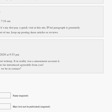
,
t 7:16 am
it’s my first pay a quick visit at this site, Ð°nd paragraph is genuinely
t of me, keep up posting these articles or reviews.
 2020 at 9:53 pm
d writeup. It in reality was a amusement account it.
to far introduced agreeable from you!
 we be in contact?
Name (required)
Mail (will not be published) (required)