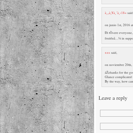
à¸„à¸¥à¸´à¸›18+
said
on junio 1st, 2016 a
Ði tÒ»ere everyone, 
fruitfuâ…¼ in suppor
xxx
said,
on noviembre 20th,
áŽ¢hanks for the goo
Glance complicated 
By the way, how can
Leave a reply