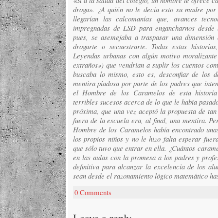
«Si a la salida del colegio, un hombre te ofrece 
droga». ¿A quién no le decía esto su madre por
llegarían las calcomanías que, avances tecno
impregnadas de LSD para engancharnos desde b
pues, se asemejaba a traspasar una dimensión 
drogarte o secuestrarte. Todas estas historia
Leyendas urbanas con algún motivo moralizante
extraños») que vendrían a suplir los cuentos como
buscaba lo mismo, esto es, desconfiar de los d
mentira piadosa por parte de los padres que inte
el Hombre de los Caramelos de esta historia
terribles sucesos acerca de lo que le había pasado
próxima, que una vez aceptó la propuesta de tan
fuera de la escuela era, al final, una mentira. 
Hombre de los Caramelos había encontrado unas
los propios niños y no le hizo falta esperar fuer
que sólo tuvo que entrar en ella. ¿Cuántos carame
en las aulas con la promesa a los padres y profe
definitiva para alcanzar la excelencia de los al
sean desde el razonamiento lógico matemático ha
0 Comments
Leave a reply