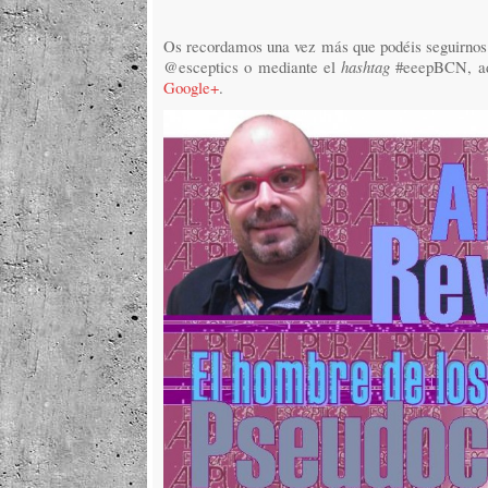
Os recordamos una vez más que podéis seguirnos t
@esceptics o mediante el
hashtag
#eeepBCN, ad
Google+
.