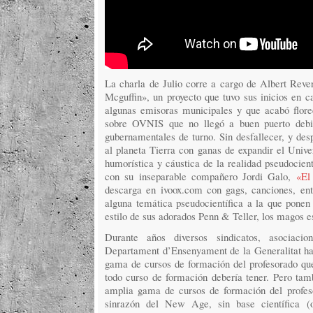
La charla de Julio corre a cargo de Albert Reve
Mcguffin», un proyecto que tuvo sus inicios en 
algunas emisoras municipales y que acabó flore
sobre OVNIS que no llegó a buen puerto debid
gubernamentales de turno. Sin desfallecer, y desp
al planeta Tierra con ganas de expandir el Univ
humorística y cáustica de la realidad pseudocien
con su inseparable compañero Jordi Galo,
«El
descarga en ivoox.com con gags, canciones, en
alguna temática pseudocientífica a la que ponen 
estilo de sus adorados Penn & Teller, los magos e
Durante años diversos sindicatos, asociacio
Departament d’Ensenyament de la Generalitat ha 
gama de cursos de formación del profesorado que
todo curso de formación debería tener. Pero tamb
amplia gama de cursos de formación del profes
sinrazón del New Age, sin base científica (