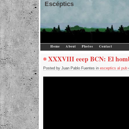
Escéptics
Home
About
Photos
Contact
XXXVIII eeep BCN: El hombr
Posted by Juan Pablo Fuentes in
esceptics al pub