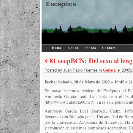
Escéptics
Home
About
Photos
Contact
81 eeepBCN: Del sexo al leng
Posted by Juan Pablo Fuentes in
General
el 20/05
Fecha: Sábado, 28 de Mayo de 2022 – 19:45 a 21
En mayo hacemos doblete de Escèptics al Pub
Ambrosio García Leal. La charla será el 28 d
(http://www.calabria66.net/), en la sala polivalent
Ambrosio García Leal (Barbate, Cádiz, 1958) 
licenciado en Biología por la Universidad de Barc
por la Universidad Autónoma de Barcelona. Ha inv
y evolución de sistemas complejos adaptativos. En