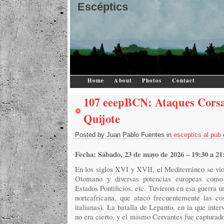
Escéptics
Home
About
Photos
Contact
107 eeepBCN: Ataques Corsa
Quijote
Posted by Juan Pablo Fuentes in
esceptics al pub
Fecha: Sábado, 23 de mayo de 2026 – 19:30 a 21
En los siglos XVI y XVII, el Mediterráneo se vio
Otomano y diversas potencias europeas como 
Estados Pontificios, etc. Tuvieron en esa guerra u
norteafricana, que atacó frecuentemente las co
italianas). La batalla de Lepanto, en la que inter
no era cierto, y el mismo Cervantes fue capturado 